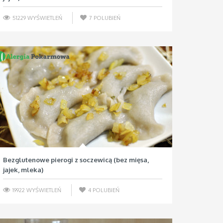
51229 WYŚWIETLEŃ
7
POLUBIEŃ
Bezglutenowe pierogi z soczewicą (bez mięsa,
jajek, mleka)
19922 WYŚWIETLEŃ
4
POLUBIEŃ