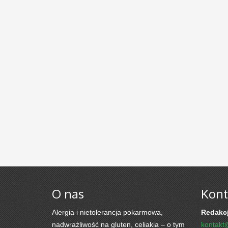
O nas
Kont
Alergia i nietolerancja pokarmowa,
Redakcj
nadwrażliwość na gluten, celiakia – o tym
kontakt