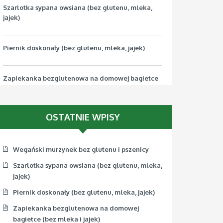
Szarlotka sypana owsiana (bez glutenu, mleka,
jajek)
Piernik doskonały (bez glutenu, mleka, jajek)
Zapiekanka bezglutenowa na domowej bagietce
(bez mleka i jajek)
OSTATNIE WPISY
Pizza bezglutenowa z jarmużem (bez mleka, jajek,
soi)
Wegański murzynek bez glutenu i pszenicy
Szarlotka sypana owsiana (bez glutenu, mleka,
jajek)
Piernik doskonały (bez glutenu, mleka, jajek)
Zapiekanka bezglutenowa na domowej
bagietce (bez mleka i jajek)