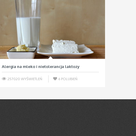
Alergia na mleko i nietolerancja laktozy
257020 WYŚWIETLEŃ
6
POLUBIEŃ