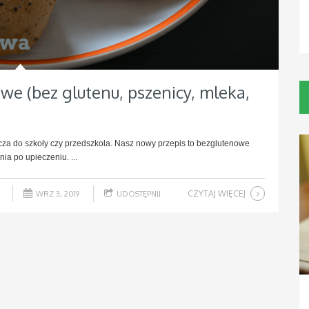
we (bez glutenu, pszenicy, mleka,
zcza do szkoły czy przedszkola. Nasz nowy przepis to bezglutenowe
ia po upieczeniu. ...
CZYTAJ WIĘCEJ
WRZ 3, 2019
UDOSTĘPNIJ