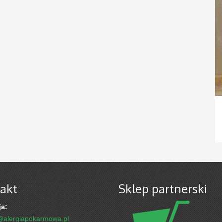
akt
Sklep partnerski
a:
@alergiapokarmowa.pl