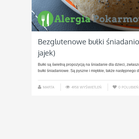
Bezglutenowe bułki śniadanio
jajek)
Bułki są świetną propozycją na śniadanie dla dzieci, zwłas
bułki śniadaniowe. Są pyszne i miękkie, także następnego dn
MARTA
4958 WYŚWIETLEŃ
0
POLUBIEŃ