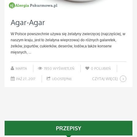
Agar-Agar
W Polsce powszechnie używa się żelatyny zwierzęcej (najczęściej, w
naszym kraju, jest to żelatyna wieprzowa) do różnych galaretek,
żelków, jogurtów, cukierków, deserów, lodów,a także konserw
mięsnych, ...
MARTA
7850 WYŚWIETLEŃ
0
POLUBIEŃ
CZYTAJ WIĘCEJ
PAŹ 27, 2017
UDOSTĘPNIJ
PRZEPISY