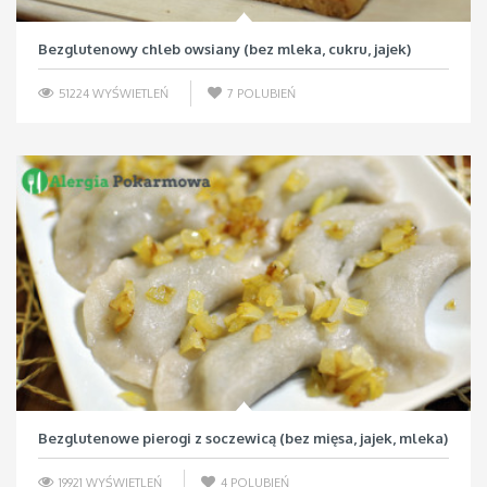
Bezglutenowy chleb owsiany (bez mleka, cukru, jajek)
51224 WYŚWIETLEŃ
7
POLUBIEŃ
Bezglutenowe pierogi z soczewicą (bez mięsa, jajek, mleka)
19921 WYŚWIETLEŃ
4
POLUBIEŃ