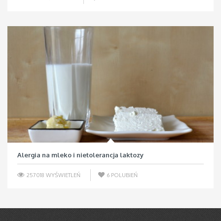
Alergia na mleko i nietolerancja laktozy
257018 WYŚWIETLEŃ
6
POLUBIEŃ