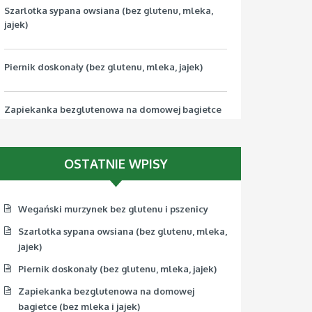
Szarlotka sypana owsiana (bez glutenu, mleka,
jajek)
Piernik doskonały (bez glutenu, mleka, jajek)
Zapiekanka bezglutenowa na domowej bagietce
(bez mleka i jajek)
OSTATNIE WPISY
Pizza bezglutenowa z jarmużem (bez mleka, jajek,
soi)
Wegański murzynek bez glutenu i pszenicy
Szarlotka sypana owsiana (bez glutenu, mleka,
jajek)
Piernik doskonały (bez glutenu, mleka, jajek)
Zapiekanka bezglutenowa na domowej
bagietce (bez mleka i jajek)