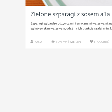
Zielone szparagi z sosem a’la
Szparagi są bardzo odżywczymi i smacznymi warzywami, na 
są królewskim warzywem, gdyż na ich punkcie szalał m.in. kró
KASIA
5095 WYŚWIETLEŃ
1
POLUBIEŃ