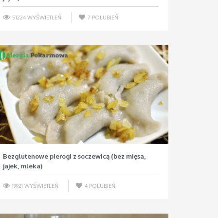
51224 WYŚWIETLEŃ
7
POLUBIEŃ
Bezglutenowe pierogi z soczewicą (bez mięsa,
jajek, mleka)
19921 WYŚWIETLEŃ
4
POLUBIEŃ