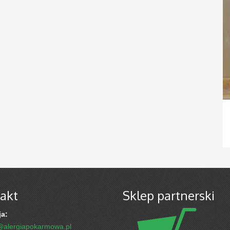
akt
Sklep partnerski
a:
@alergiapokarmowa.pl