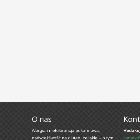
O nas
Kont
Alergia i nietolerancja pokarmowa,
Redakcj
nadwrażliwość na gluten, celiakia – o tym
kontakt