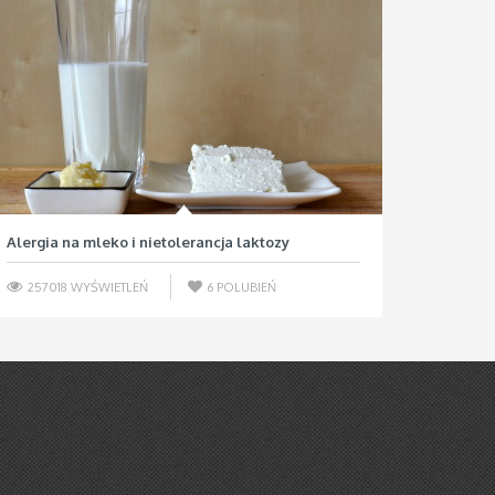
Alergia na mleko i nietolerancja laktozy
257018 WYŚWIETLEŃ
6
POLUBIEŃ