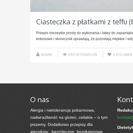
Ciasteczka z płatkami z teffu (
Przepis niezwykle prosty do wykonania i łatwy do zapamiętan
kokosowe i słonecznik sprawiają, że pozostają miękkie i wilg
ADMIN
10171 WYŚWIETLEŃ
0
POLUBIEŃ
O nas
Kont
Alergia i nietolerancja pokarmowa,
Redakcj
nadwrażliwość na gluten, celiakia – o tym
kontakt
piszemy. Dodatkowo przepisy dla
Dietety
alergików : bezmleczne, bezglutenowe,