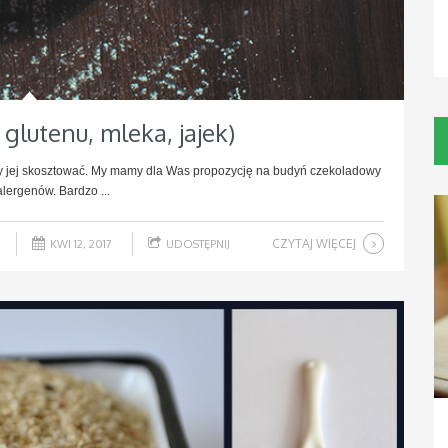
glutenu, mleka, jajek)
by jej skosztować. My mamy dla Was propozycję na budyń czekoladowy
alergenów. Bardzo ...
CZYTAJ WIĘCEJ
KWI 12, 2017
UDOSTĘPNIJ