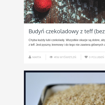
Budyń czekoladowy z teff (bez 
Chyba każdy lubi czekoladę. Wszystkie okazje są dobre, a
z teff. Jest pyszny, kremowy i do tego nie zawiera głównych 
MARTA
4936 WYŚWIETLEŃ
0
POLUBIEŃ