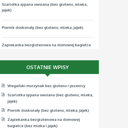
Szarlotka sypana owsiana (bez glutenu, mleka,
jajek)
Piernik doskonały (bez glutenu, mleka, jajek)
Zapiekanka bezglutenowa na domowej bagietce
(bez mleka i jajek)
OSTATNIE WPISY
Pizza bezglutenowa z jarmużem (bez mleka, jajek,
soi)
Wegański murzynek bez glutenu i pszenicy
Szarlotka sypana owsiana (bez glutenu, mleka,
jajek)
Piernik doskonały (bez glutenu, mleka, jajek)
Zapiekanka bezglutenowa na domowej
bagietce (bez mleka i jajek)