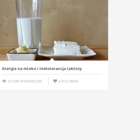
Alergia na mleko i nietolerancja laktozy
257018 WYŚWIETLEŃ
6
POLUBIEŃ