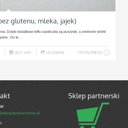
bez glutenu, mleka, jajek)
ia. Dzięki dodatkowi teffu ciasteczka są puszyste, a zmielone wiórki
otne. Do te ...
CZYTAJ WIĘCEJ
SIE 17, 2014
UDOSTĘPNIJ
akt
Sklep partnerski
a:
@alergiapokarmowa.pl
k: