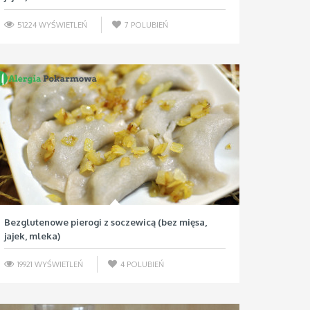
51224 WYŚWIETLEŃ
7
POLUBIEŃ
Bezglutenowe pierogi z soczewicą (bez mięsa,
jajek, mleka)
19921 WYŚWIETLEŃ
4
POLUBIEŃ