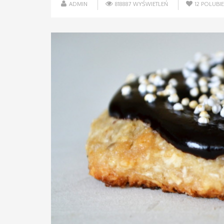
ADMIN
818887 WYŚWIETLEŃ
12
POLUBI