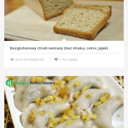
Bezglutenowy chleb owsiany (bez mleka, cukru, jajek)
51229 WYŚWIETLEŃ
7
POLUBIEŃ