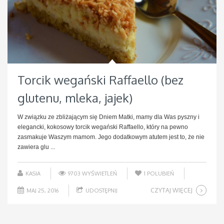
Torcik wegański Raffaello (bez
glutenu, mleka, jajek)
W związku ze zbliżającym się Dniem Matki, mamy dla Was pyszny i
elegancki, kokosowy torcik wegański Raffaello, który na pewno
zasmakuje Waszym mamom. Jego dodatkowym atutem jest to, że nie
zawiera glu ...
KASIA
9703 WYŚWIETLEŃ
1
POLUBIEŃ
CZYTAJ WIĘCEJ
MAJ 25, 2016
UDOSTĘPNIJ