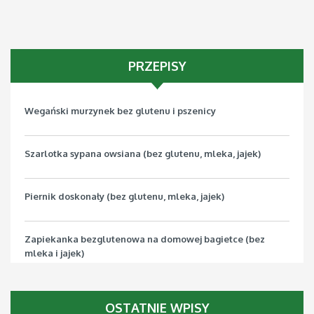
PRZEPISY
Wegański murzynek bez glutenu i pszenicy
Szarlotka sypana owsiana (bez glutenu, mleka, jajek)
Piernik doskonały (bez glutenu, mleka, jajek)
Zapiekanka bezglutenowa na domowej bagietce (bez
mleka i jajek)
Pizza bezglutenowa z jarmużem (bez mleka, jajek, soi)
OSTATNIE WPISY