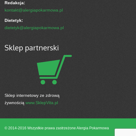
Redakcja:
kontakt@alergiapokarmowa.pl
Dietetyk:
dietetyk@alergiapokarmowa.pl
Sklep partnerski
Sklep internetowy ze zdrową
żywnością
www.SklepVita.pl
© 2014-2016 Wszystkie prawa zastrzeżone
Alergia Pokarmowa