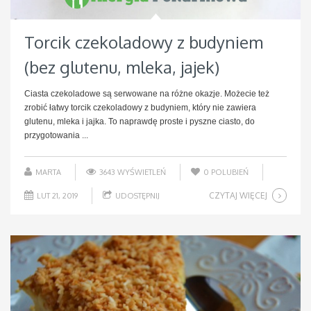
Torcik czekoladowy z budyniem
(bez glutenu, mleka, jajek)
Ciasta czekoladowe są serwowane na różne okazje. Możecie też
zrobić łatwy torcik czekoladowy z budyniem, który nie zawiera
glutenu, mleka i jajka. To naprawdę proste i pyszne ciasto, do
przygotowania ...
MARTA
3643 WYŚWIETLEŃ
0
POLUBIEŃ
CZYTAJ WIĘCEJ
LUT 21, 2019
UDOSTĘPNIJ