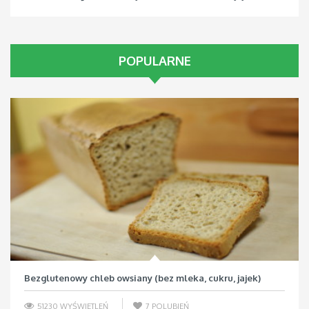
POPULARNE
Bezglutenowy chleb owsiany (bez mleka, cukru, jajek)
51230 WYŚWIETLEŃ
7
POLUBIEŃ