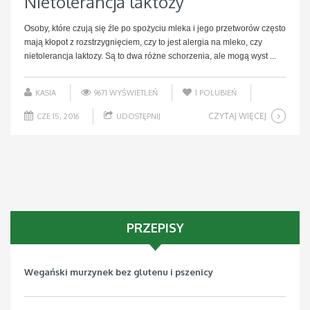
Nietolerancja laktozy
Osoby, które czują się źle po spożyciu mleka i jego przetworów często
mają kłopot z rozstrzygnięciem, czy to jest alergia na mleko, czy
nietolerancja laktozy. Są to dwa różne schorzenia, ale mogą wyst ...
KASIA
9671 WYŚWIETLEŃ
1
POLUBIEŃ
CZYTAJ WIĘCEJ
CZE 15, 2016
UDOSTĘPNIJ
PRZEPISY
Wegański murzynek bez glutenu i pszenicy