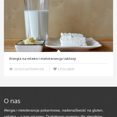
Alergia na mleko i nietolerancja laktozy
257020 WYŚWIETLEŃ
6
POLUBIEŃ
O nas
Alergia i nietolerancja pokarmowa, nadwrażliwość na gluten,
celiakia – o tym piszemy. Dodatkowo przepisy dla alergików :