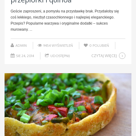
Goście zaproszeni, a pomysłu na przystawkę brak. Przydałoby się
coś lekkiego, niezbyt czasochłonnego i najlepiej eleganckiego.
Przepis? Popularne warzywa i oryginalne dodatki – sukces
murowany. ...
ADMIN
9454 WYŚWIETLEŃ
0
POLUBIEŃ
CZYTAJ WIĘCEJ
SIE 24, 2014
UDOSTĘPNIJ