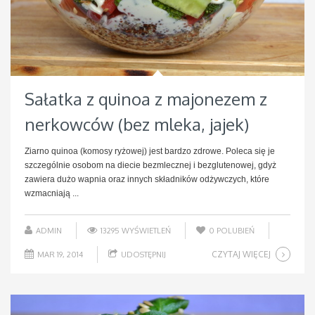
Sałatka z quinoa z majonezem z
nerkowców (bez mleka, jajek)
Ziarno quinoa (komosy ryżowej) jest bardzo zdrowe. Poleca się je
szczególnie osobom na diecie bezmlecznej i bezglutenowej, gdyż
zawiera dużo wapnia oraz innych składników odżywczych, które
wzmacniają ...
ADMIN
13295 WYŚWIETLEŃ
0
POLUBIEŃ
CZYTAJ WIĘCEJ
MAR 19, 2014
UDOSTĘPNIJ