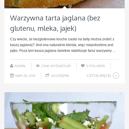
Warzywna tarta jaglana (bez
glutenu, mleka, jajek)
Czy wiecie, że bezglutenowe kruche ciasto na tartę można zrobić z
kaszy jaglanej? Jest ona naturalnie kleista, więc niepotrzebne jest
jajko. Poza tym kasza jaglana świetnie stabilizuje farsz warzywny ...
ADMIN
27642 WYŚWIETLEŃ
0
POLUBIEŃ
CZYTAJ WIĘCEJ
MAR 28, 2014
UDOSTĘPNIJ