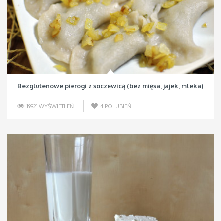
Bezglutenowe pierogi z soczewicą (bez mięsa, jajek, mleka)
19921 WYŚWIETLEŃ
4
POLUBIEŃ