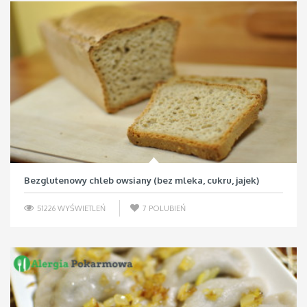
Bezglutenowy chleb owsiany (bez mleka, cukru, jajek)
51226 WYŚWIETLEŃ
7
POLUBIEŃ