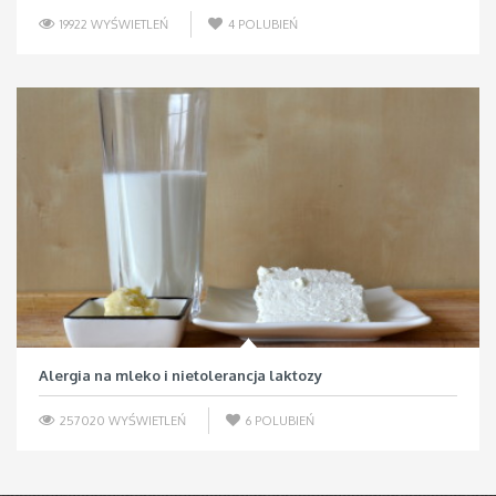
19922 WYŚWIETLEŃ
4
POLUBIEŃ
Alergia na mleko i nietolerancja laktozy
257020 WYŚWIETLEŃ
6
POLUBIEŃ