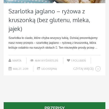
Szarlotka jaglano – ryżowa z
kruszonką (bez glutenu, mleka,
jajek)
Szarlotka to ciasto, które chyba wszyscy lubią. Dzisiaj prezentujemy
nasz nowy przepis – szarlotkę jaglano – ryżową z kruszonką, która
króluje ostatnio na naszych stołach . Ten niezwykle prosty przep ...
MARTA
4644 WYŚWIETLEŃ
1
POLUBIEŃ
CZYTAJ WIĘCEJ
MAJ 27, 2019
UDOSTĘPNIJ
PRZEPISY