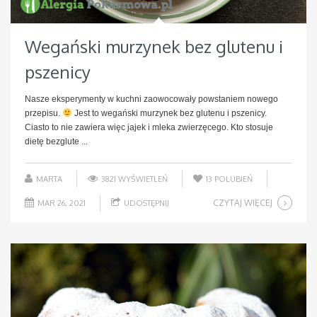
Wegański murzynek bez glutenu i
pszenicy
Nasze eksperymenty w kuchni zaowocowały powstaniem nowego
przepisu.
Jest to wegański murzynek bez glutenu i pszenicy.
Ciasto to nie zawiera więc jajek i mleka zwierzęcego. Kto stosuje
dietę bezglute ...
MARTA
3821 WYŚWIETLEŃ
13
POLUBIEŃ
CZYTAJ WIĘCEJ
MAR 26, 2021
UDOSTĘPNIJ