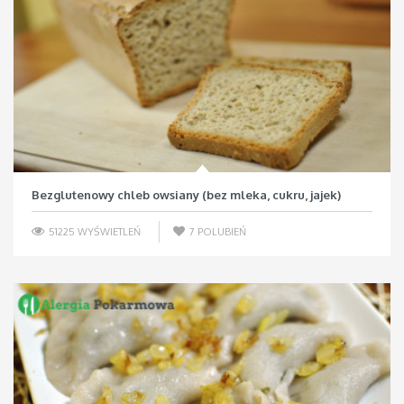
Bezglutenowy chleb owsiany (bez mleka, cukru, jajek)
51225 WYŚWIETLEŃ
7
POLUBIEŃ