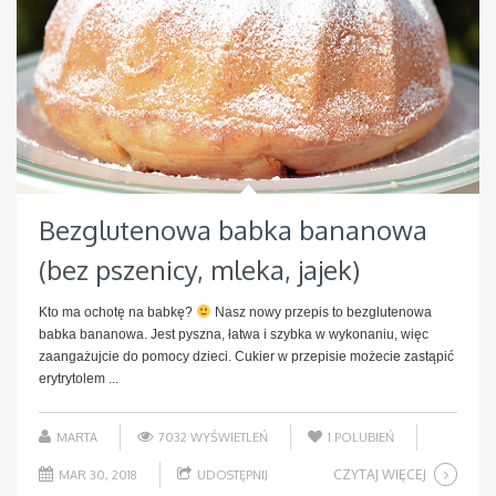
Bezglutenowa babka bananowa
(bez pszenicy, mleka, jajek)
Kto ma ochotę na babkę?
Nasz nowy przepis to bezglutenowa
babka bananowa. Jest pyszna, łatwa i szybka w wykonaniu, więc
zaangażujcie do pomocy dzieci. Cukier w przepisie możecie zastąpić
erytrytolem ...
MARTA
7032 WYŚWIETLEŃ
1
POLUBIEŃ
CZYTAJ WIĘCEJ
MAR 30, 2018
UDOSTĘPNIJ