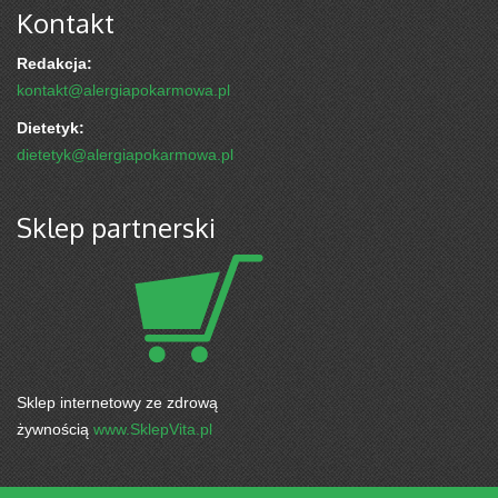
Kontakt
Redakcja:
kontakt@alergiapokarmowa.pl
Dietetyk:
dietetyk@alergiapokarmowa.pl
Sklep partnerski
Sklep internetowy ze zdrową
żywnością
www.SklepVita.pl