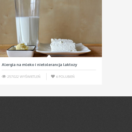
Alergia na mleko i nietolerancja laktozy
257022 WYŚWIETLEŃ
6
POLUBIEŃ