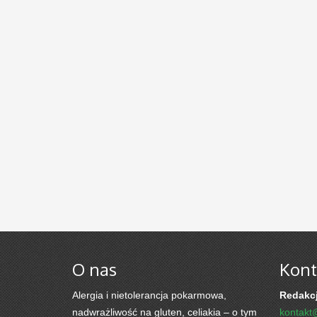
O nas
Kont
Alergia i nietolerancja pokarmowa,
Redakcj
nadwrażliwość na gluten, celiakia – o tym
kontakt