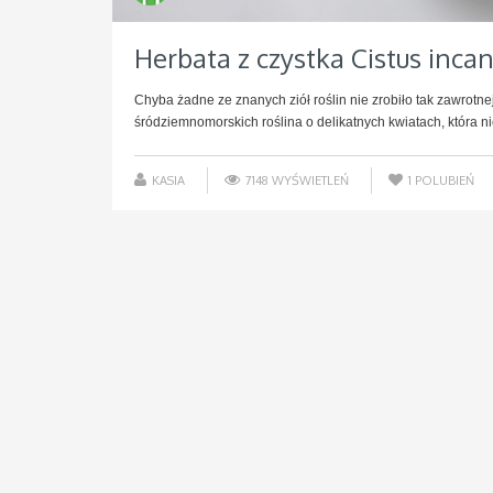
Herbata z czystka Cistus inca
Chyba żadne ze znanych ziół roślin nie zrobiło tak zawrotnej
śródziemnomorskich roślina o delikatnych kwiatach, która nie 
KASIA
7148 WYŚWIETLEŃ
1
POLUBIEŃ