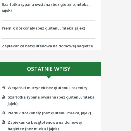
Szarlotka sypana owsiana (bez glutenu, mleka,
jajek)
Piernik doskonały (bez glutenu, mleka, jajek)
Zapiekanka bezglutenowa na domowej bagietce
(bez mleka i jajek)
OSTATNIE WPISY
Pizza bezglutenowa z jarmużem (bez mleka, jajek,
soi)
Wegański murzynek bez glutenu i pszenicy
Szarlotka sypana owsiana (bez glutenu, mleka,
jajek)
Piernik doskonały (bez glutenu, mleka, jajek)
Zapiekanka bezglutenowa na domowej
bagietce (bez mleka i jajek)