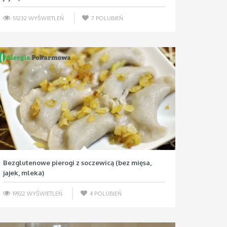
51232 WYŚWIETLEŃ
7
POLUBIEŃ
Bezglutenowe pierogi z soczewicą (bez mięsa,
jajek, mleka)
19922 WYŚWIETLEŃ
4
POLUBIEŃ