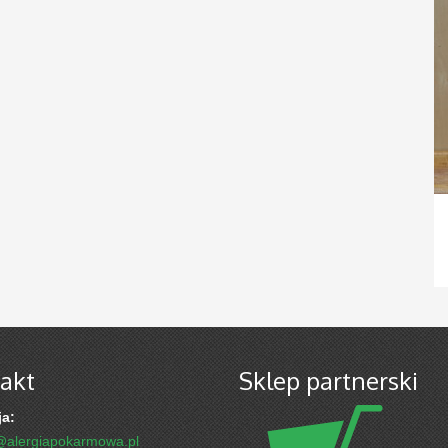
akt
Sklep partnerski
a:
@alergiapokarmowa.pl