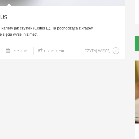
nus
 kariery jak czystek (Cistus L.). Ta pochodząca z krajów
sięga wyżej niż metr, ...
CZYTAJ WIĘCEJ
LIS 9, 2016
UDOSTĘPNIJ