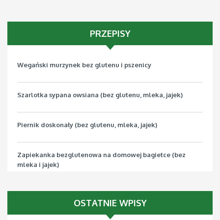
PRZEPISY
Wegański murzynek bez glutenu i pszenicy
Szarlotka sypana owsiana (bez glutenu, mleka, jajek)
Piernik doskonały (bez glutenu, mleka, jajek)
Zapiekanka bezglutenowa na domowej bagietce (bez
mleka i jajek)
Pizza bezglutenowa z jarmużem (bez mleka, jajek, soi)
OSTATNIE WPISY