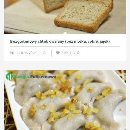
Bezglutenowy chleb owsiany (bez mleka, cukru, jajek)
51230 WYŚWIETLEŃ
7
POLUBIEŃ