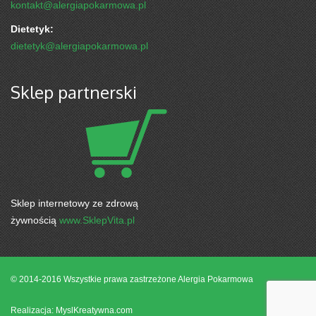
kontakt@alergiapokarmowa.pl
Dietetyk:
dietetyk@alergiapokarmowa.pl
Sklep partnerski
Sklep internetowy ze zdrową
żywnością
www.SklepVita.pl
© 2014-2016 Wszystkie prawa zastrzeżone
Alergia Pokarmowa
Realizacja: MyslKreatywna.com