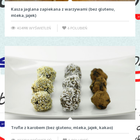
Kasza jaglana zapiekana z warzywami (bez glutenu,
mleka, jajek)
404998 WYŚWIETLEŃ
6
POLUBIEŃ
Trufle z karobem (bez glutenu, mleka, jajek, kakao)