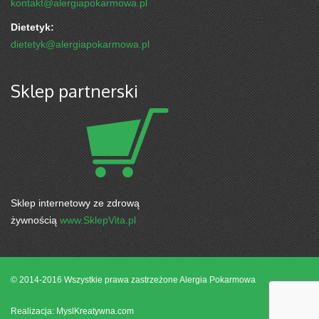
kontakt@alergiapokarmowa.pl
Dietetyk:
dietetyk@alergiapokarmowa.pl
Sklep partnerski
Sklep internetowy ze zdrową
żywnością
www.SklepVita.pl
© 2014-2016 Wszystkie prawa zastrzeżone
Alergia Pokarmowa
Realizacja: MyslKreatywna.com