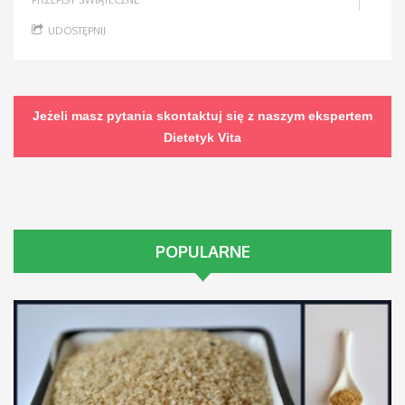
PRZEPISY ŚWIĄTECZNE
UDOSTĘPNIJ
Jeżeli masz pytania skontaktuj się z naszym ekspertem
Dietetyk Vita
POPULARNE