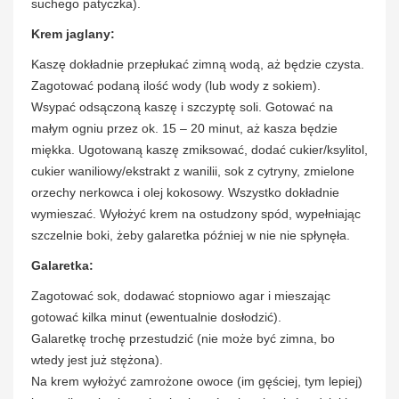
suchego patyczka).
Krem jaglany:
Kaszę dokładnie przepłukać zimną wodą, aż będzie czysta.
Zagotować podaną ilość wody (lub wody z sokiem).
Wsypać odsączoną kaszę i szczyptę soli. Gotować na
małym ogniu przez ok. 15 – 20 minut, aż kasza będzie
miękka. Ugotowaną kaszę zmiksować, dodać cukier/ksylitol,
cukier waniliowy/ekstrakt z wanilii, sok z cytryny, zmielone
orzechy nerkowca i olej kokosowy. Wszystko dokładnie
wymieszać. Wyłożyć krem na ostudzony spód, wypełniając
szczelnie boki, żeby galaretka później w nie nie spłynęła.
Galaretka:
Zagotować sok, dodawać stopniowo agar i mieszając
gotować kilka minut (ewentualnie dosłodzić).
Galaretkę trochę przestudzić (nie może być zimna, bo
wtedy jest już stężona).
Na krem wyłożyć zamrożone owoce (im gęściej, tym lepiej)