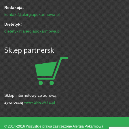
Redakcja:
kontakt@alergiapokarmowa.pl
Dietetyk:
dietetyk@alergiapokarmowa.pl
Sklep partnerski
Sklep internetowy ze zdrową
żywnością
www.SklepVita.pl
© 2014-2016 Wszystkie prawa zastrzeżone
Alergia Pokarmowa