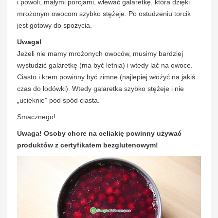
i powoli, małymi porcjami, wlewać galaretkę, która dzięki
mrożonym owocom szybko stężeje. Po ostudzeniu torcik
jest gotowy do spożycia.
Uwaga!
Jeżeli nie mamy mrożonych owoców, musimy bardziej
wystudzić galaretkę (ma być letnia) i wtedy lać na owoce.
Ciasto i krem powinny być zimne (najlepiej włożyć na jakiś
czas do lodówki). Wtedy galaretka szybko stężeje i nie
„ucieknie” pod spód ciasta.
Smacznego!
Uwaga! Osoby chore na celiakię powinny używać
produktów z certyfikatem bezglutenowym!