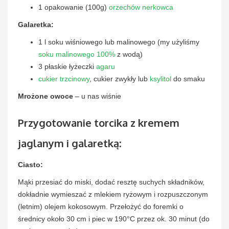
1 opakowanie (100g)
orzechów nerkowca
Galaretka:
1 l soku wiśniowego lub malinowego (my użyliśmy
soku malinowego 100%
z wodą)
3 płaskie łyżeczki
agaru
cukier trzcinowy
, cukier zwykły lub
ksylitol
do smaku
Mrożone owoce
– u nas wiśnie
Przygotowanie torcika z kremem
jaglanym i galaretką:
Ciasto:
Mąki przesiać do miski, dodać resztę suchych składników,
dokładnie wymieszać z mlekiem ryżowym i rozpuszczonym
(letnim) olejem kokosowym. Przełożyć do foremki o
średnicy około 30 cm i piec w 190°C przez ok. 30 minut (do