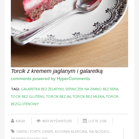
Torcik z kremem jaglanym i galaretką
comments powered by HyperComments
TAGI:
GALARETKA BEZ ŻELATYNY
,
SERNICZEK NA ZIMNO BEZ SERA
,
TOCIK BEZ GLUTENU
,
TORCIK BEZ JAJ
,
TORCIK BEZ MLEKA
,
TORCIK
BEZGLUTENOWY
KASIA
9659 WYŚWIETLEŃ
LUT 19, 2016
CIASTA I TORTY
,
DESER
,
KUCHNIA ALERGIKA
,
NA SŁODKO
,