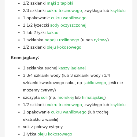
1/2 szklanki
mąki z tapioki
2/3 szklanki
cukru trzcinowego
, zwykłego lub
ksylitolu
1 opakowanie
cukru waniliowego
1 1/2 łyżeczki
sody oczyszczonej
1 lub 2 łyżki
kakao
1 szklanka
napoju roślinnego
(u nas
ryżowy
)
1/2 szklanki
oleju kokosowego
Krem jaglany:
1 szklanka suchej
kaszy jaglanej
3 3/4 szklanki wody (lub 3 szklanki wody i 3/4
szklanki kwaskowego soku, np.
jabłkowego
, jeśli nie
możemy cytryny)
szczypta
soli
(np.
morskiej
lub
himalajskiej
)
1/2 szklanki
cukru trzcinowego
, zwykłego lub
ksylitolu
1 opakowanie
cukru waniliowego
(lub trochę
ekstraktu z wanilii)
sok z połowy cytryny
1 łyżka
oleju kokosowego