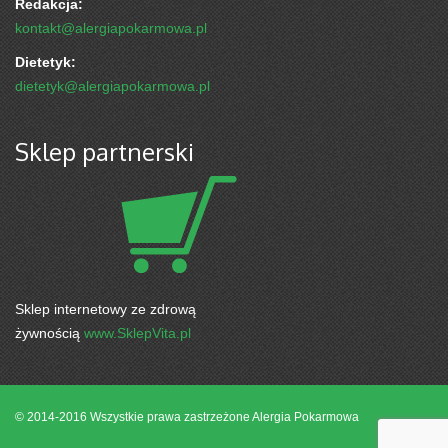
Redakcja:
kontakt@alergiapokarmowa.pl
Dietetyk:
dietetyk@alergiapokarmowa.pl
Sklep partnerski
Sklep internetowy ze zdrową
żywnością
www.SklepVita.pl
© 2014-2016 Wszystkie prawa zastrzeżone
Alergia Pokarmowa