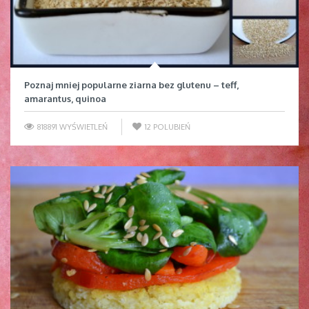
Poznaj mniej popularne ziarna bez glutenu – teff,
amarantus, quinoa
818891 WYŚWIETLEŃ
12
POLUBIEŃ