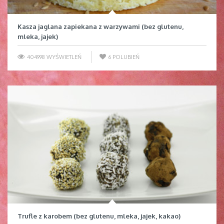
Kasza jaglana zapiekana z warzywami (bez glutenu,
mleka, jajek)
404998 WYŚWIETLEŃ
6
POLUBIEŃ
Trufle z karobem (bez glutenu, mleka, jajek, kakao)