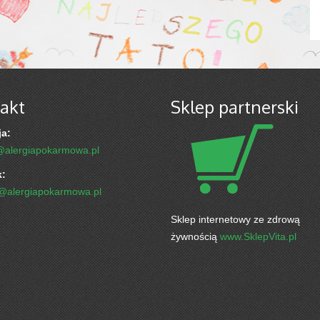
akt
Sklep partnerski
a:
@alergiapokarmowa.pl
k:
k@alergiapokarmowa.pl
Sklep internetowy ze zdrową
żywnością
www.SklepVita.pl