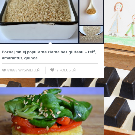
Poznaj mniej popularne ziarna bez glutenu – teff,
amarantus, quinoa
818888 WYŚWIETLEŃ
12
POLUBIEŃ