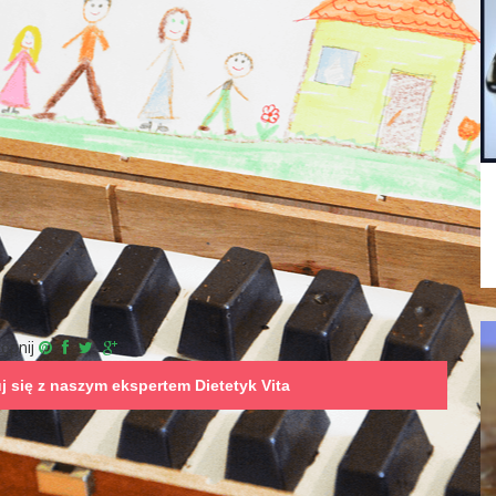
ępnij
uj się z naszym ekspertem
Dietetyk Vita