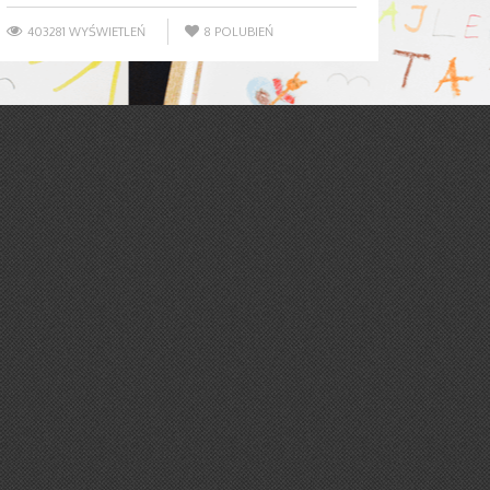
403281 WYŚWIETLEŃ
8
POLUBIEŃ