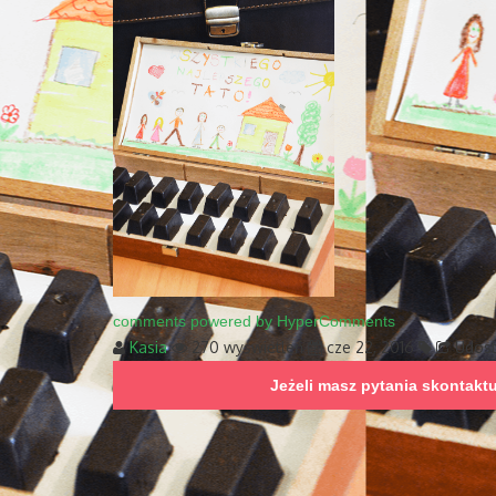
comments powered by HyperComments
Kasia
270 wyświetleń
cze 22, 2016
Udost
Jeżeli masz pytania skontakt