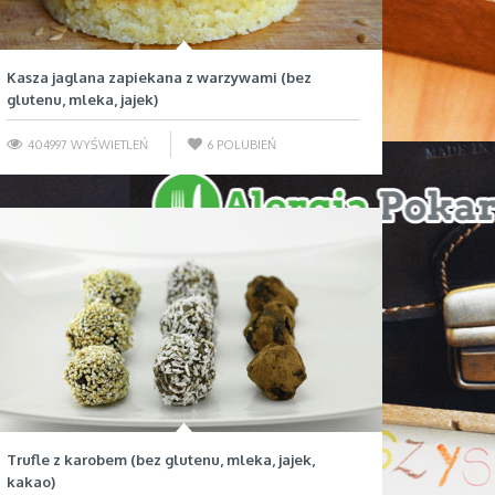
Kasza jaglana zapiekana z warzywami (bez
glutenu, mleka, jajek)
404997 WYŚWIETLEŃ
6
POLUBIEŃ
Trufle z karobem (bez glutenu, mleka, jajek,
kakao)