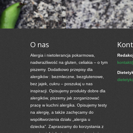
O nas
Kont
Alergia i nietolerancja pokarmowa,
Redakcj
nadwrażliwość na gluten, celiakia – o tym
kontakt
piszemy. Dodatkowo przepisy dla
Dietety
alergików : bezmleczne, bezglutenowe,
dietety
bez jajek, cukru – poszukaj u nas
inspiracji. Opisujemy produkty dobre dla
alergików, piszemy jak zorganizować
pracę w kuchni alergika. Opisujemy testy
na alergię, a także zachęcamy do
współtworzenia działu „alergia u
dziecka”. Zapraszamy do korzystania z