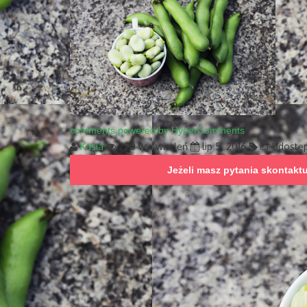
comments powered by HyperComments
Kasia
220 wyświetleń
lip 5, 2016
Udostęp
Jeżeli masz pytania skontakt