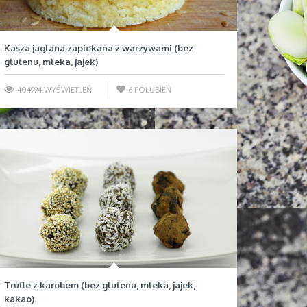
Kasza jaglana zapiekana z warzywami (bez
glutenu, mleka, jajek)
404994 WYŚWIETLEŃ
6
POLUBIEŃ
Trufle z karobem (bez glutenu, mleka, jajek,
kakao)