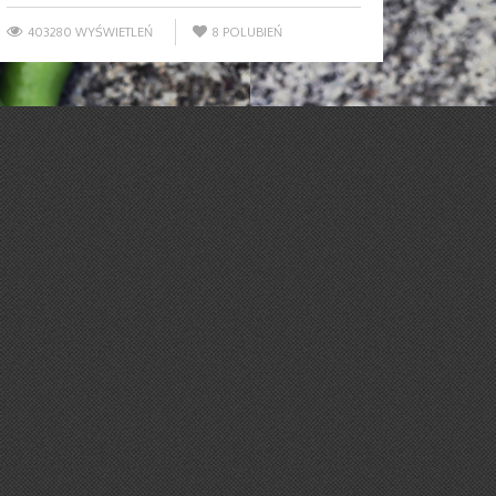
403280 WYŚWIETLEŃ
8
POLUBIEŃ