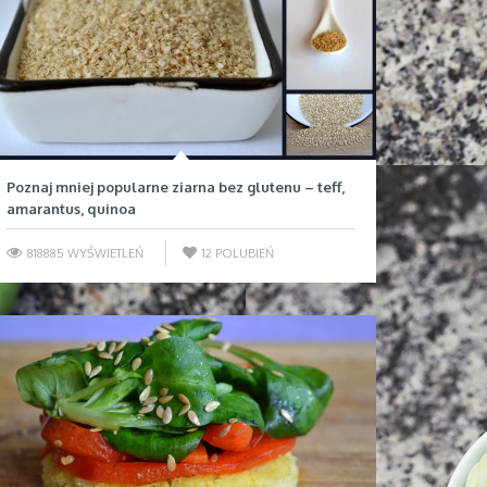
Poznaj mniej popularne ziarna bez glutenu – teff,
amarantus, quinoa
818885 WYŚWIETLEŃ
12
POLUBIEŃ