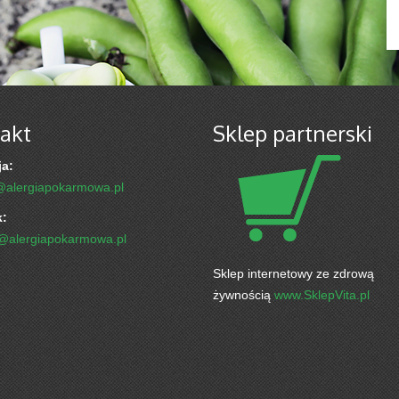
akt
Sklep partnerski
a:
@alergiapokarmowa.pl
k:
k@alergiapokarmowa.pl
Sklep internetowy ze zdrową
żywnością
www.SklepVita.pl