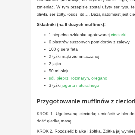
zmieniać. W tym przepisie został użyty ser typu f
oliwki, ser żółty, łosoś, itd…. Bazą natomiast jest 
Składniki (na 6 dużych muffinek):
1 niepełna szklanka ugotowanej
cieciorki
6 plastrów suszonych pomidorów z zalewy
100 g sera feta
2 łyżki mąki ziemniaczanej
2 jajka
50 ml oleju
sól
,
pieprz
,
rozmaryn
,
oregano
3 łyżki
jogurtu naturalnego
Przygotowanie muffinów z ciecior
KROK 1. Ugotowaną cieciorkę umieścić w blender
dość gładką masę.
KROK 2. Rozdzielić białka i żółtka. Żółtka jaj wymie