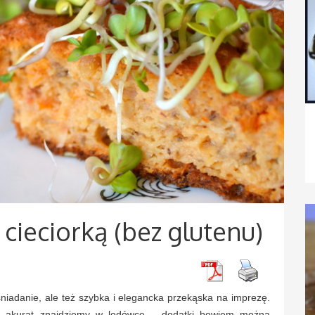
cieciorką (bez glutenu)
niadanie, ale też szybka i elegancka przekąska na imprezę.
o akurat znajdziemy w lodówce – dodatki bowiem można