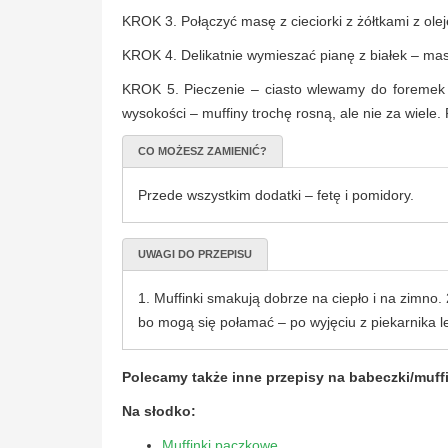
KROK 3. Połączyć masę z cieciorki z żółtkami z ol
KROK 4. Delikatnie wymieszać pianę z białek – masa
KROK 5. Pieczenie – ciasto wlewamy do foremek 
wysokości – muffiny trochę rosną, ale nie za wiele
CO MOŻESZ ZAMIENIĆ?
Przede wszystkim dodatki – fetę i pomidory.
UWAGI DO PRZEPISU
1. Muffinki smakują dobrze na ciepło i na zimno.
bo mogą się połamać – po wyjęciu z piekarnika lep
Polecamy także inne przepisy na babeczki/muffi
Na słodko:
Muffinki pączkowe