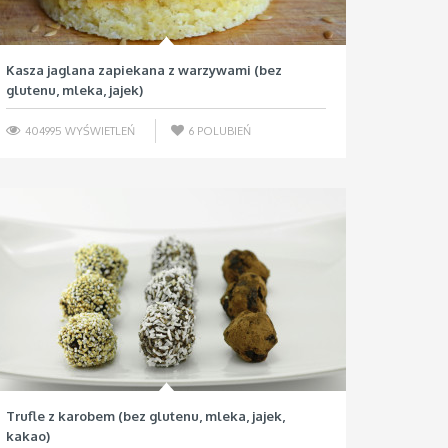
Kasza jaglana zapiekana z warzywami (bez
glutenu, mleka, jajek)
404995 WYŚWIETLEŃ
6
POLUBIEŃ
Trufle z karobem (bez glutenu, mleka, jajek,
kakao)