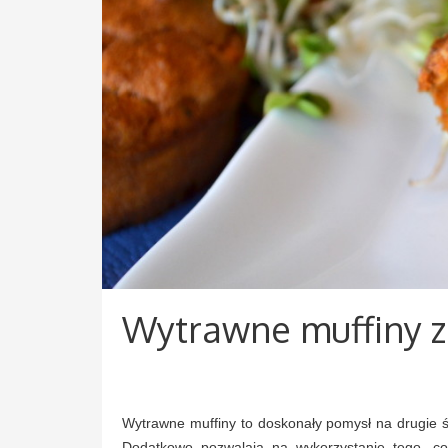
Wytrawne muffiny z 
Wytrawne muffiny to doskonały pomysł na drugie ś
Dodatkowo pozwalają na wykorzystanie tego, c