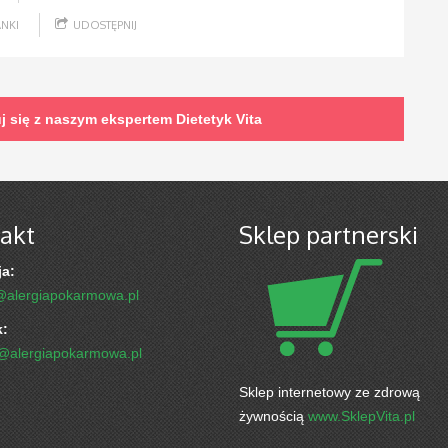
ANKI
UDOSTĘPNIJ
uj się z naszym ekspertem
Dietetyk Vita
akt
Sklep partnerski
a:
@alergiapokarmowa.pl
k:
k@alergiapokarmowa.pl
Sklep internetowy ze zdrową
żywnością
www.SklepVita.pl