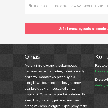
KUCHNIA ALERGIKA
,
OBIAD
,
ŚNIADANIE/KOLACJA
,
ZAPIEK
Jeżeli masz pytania skontakt
O nas
Kont
Alergia i nietolerancja pokarmowa,
Redakcj
nadwrażliwość na gluten, celiakia – o tym
kontakt
piszemy. Dodatkowo przepisy dla
Dietety
alergików : bezmleczne, bezglutenowe,
dietety
bez jajek, cukru – poszukaj u nas
inspiracji. Opisujemy produkty dobre dla
alergików, piszemy jak zorganizować
pracę w kuchni alergika. Opisujemy testy