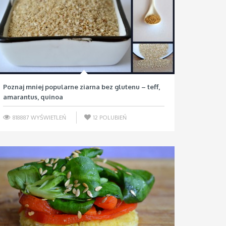
Poznaj mniej popularne ziarna bez glutenu – teff,
amarantus, quinoa
818887 WYŚWIETLEŃ
12
POLUBIEŃ