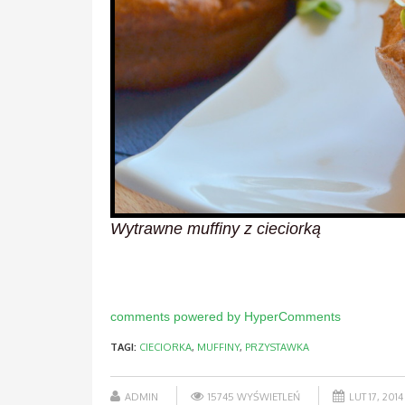
Wytrawne muffiny z cieciorką
comments powered by HyperComments
TAGI:
CIECIORKA
,
MUFFINY
,
PRZYSTAWKA
ADMIN
15745 WYŚWIETLEŃ
LUT 17, 2014