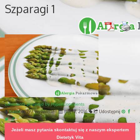
Szparagi 1
comments powered by HyperComments
Kasia
197 wyświetleń
maj 17, 2016
Udostępnij
Jeżeli masz pytania skontaktuj się z naszym ekspertem
Dietetyk Vita