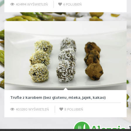
404994 WYŚWIETLEŃ
6
POLUBIEŃ
Trufle z karobem (bez glutenu, mleka, jajek, kakao)
403280 WYŚWIETLEŃ
8
POLUBIEŃ