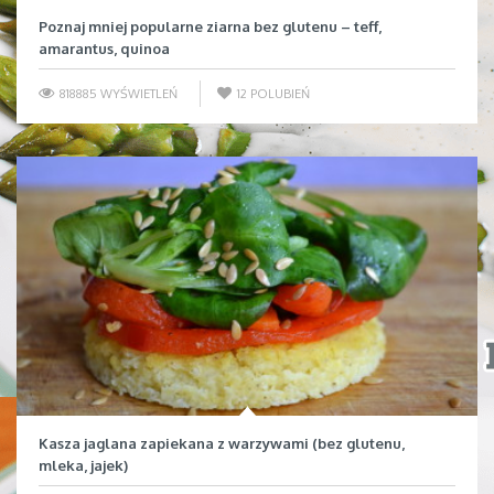
Poznaj mniej popularne ziarna bez glutenu – teff,
amarantus, quinoa
818885 WYŚWIETLEŃ
12
POLUBIEŃ
Kasza jaglana zapiekana z warzywami (bez glutenu,
mleka, jajek)