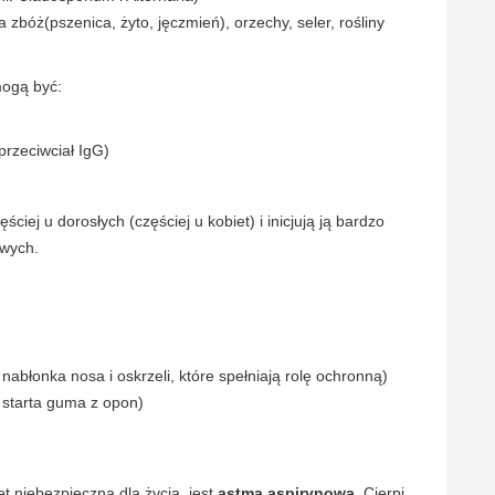
 zbóż(pszenica, żyto, jęczmień), orzechy, seler, rośliny
mogą być:
przeciwciał IgG)
ciej u dorosłych (częściej u kobiet) i inicjują ją bardzo
owych.
nabłonka nosa i oskrzeli, które spełniają rolę ochronną)
 starta guma z opon)
 niebezpieczna dla życia, jest
astma aspirynowa
. Cierpi