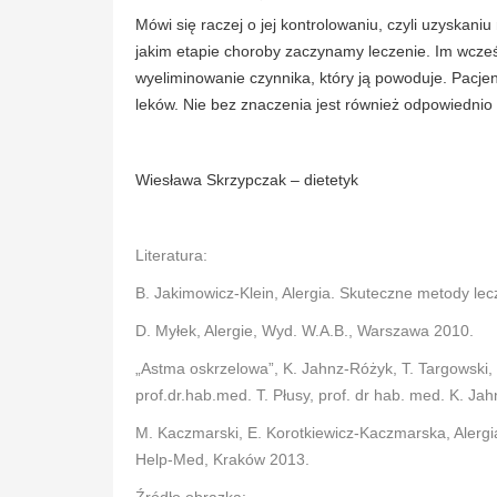
Mówi się raczej o jej kontrolowaniu, czyli uzyskani
jakim etapie choroby zaczynamy leczenie. Im wcześn
wyeliminowanie czynnika, który ją powoduje. Pacj
leków. Nie bez znaczenia jest również odpowiednio d
Wiesława Skrzypczak – dietetyk
Literatura:
B. Jakimowicz-Klein, Alergia. Skuteczne metody le
D. Myłek, Alergie, Wyd. W.A.B., Warszawa 2010.
„Astma oskrzelowa”, K. Jahnz-Różyk, T. Targowski, 
prof.dr.hab.med. T. Płusy, prof. dr hab. med. K. 
M. Kaczmarski, E. Korotkiewicz-Kaczmarska, Alergi
Help-Med, Kraków 2013.