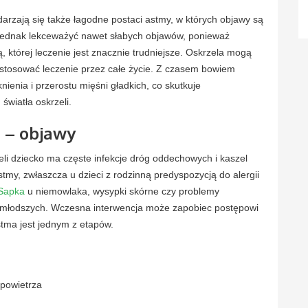
darzają się także łagodne postaci astmy, w których objawy są
y jednak lekceważyć nawet słabych objawów, ponieważ
 której leczenie jest znacznie trudniejsze. Oskrzela mogą
ł stosować leczenie przez całe życie. Z czasem bowiem
ienia i przerostu mięśni gładkich, co skutkuje
wiatła oskrzeli.
 – objawy
eli dziecko ma częste infekcje dróg oddechowych i kaszel
my, zwłaszcza u dzieci z rodzinną predyspozycją do alergii
Sapka
u niemowlaka, wysypki skórne czy problemy
ajmłodszych. Wczesna interwencja może zapobiec postępowi
stma jest jednym z etapów.
 powietrza