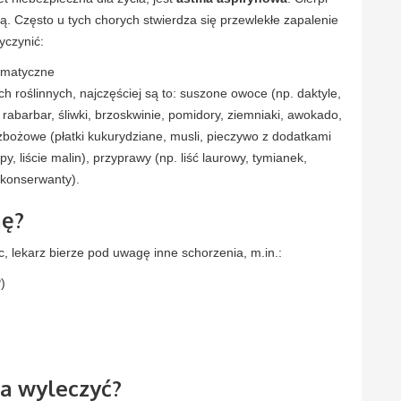
. Często u tych chorych stwierdza się przewlekłe zapalenie
yczynić:
eumatyczne
h roślinnych, najczęściej są to: suszone owoce (np. daktyle,
 rabarbar, śliwki, brzoskwinie, pomidory, ziemniaki, awokado,
zbożowe (płatki kukurydziane, musli, pieczywo z dodatkami
py, liście malin), przyprawy (np. liść laurowy, tymianek,
 konserwanty).
mę?
c, lekarz bierze pod uwagę inne schorzenia, m.in.:
)
a wyleczyć?