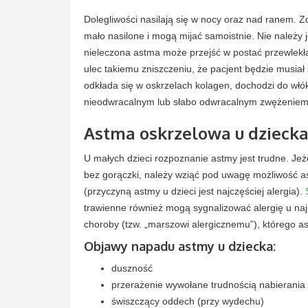
Dolegliwości nasilają się w nocy oraz nad ranem. Z
mało nasilone i mogą mijać samoistnie. Nie należ
nieleczona astma może przejść w postać przewlekłą,
ulec takiemu zniszczeniu, że pacjent będzie musia
odkłada się w oskrzelach kolagen, dochodzi do włókn
nieodwracalnym lub słabo odwracalnym zwężeniem ś
Astma oskrzelowa u dziecka
U małych dzieci rozpoznanie astmy jest trudne. Jeż
bez gorączki, należy wziąć pod uwagę możliwość ast
(przyczyną astmy u dzieci jest najczęściej alergia).
trawienne również mogą sygnalizować alergię u n
choroby (tzw. „marszowi alergicznemu”), którego a
Objawy napadu astmy u dziecka:
duszność
przerażenie wywołane trudnością nabierania
świszczący oddech (przy wydechu)