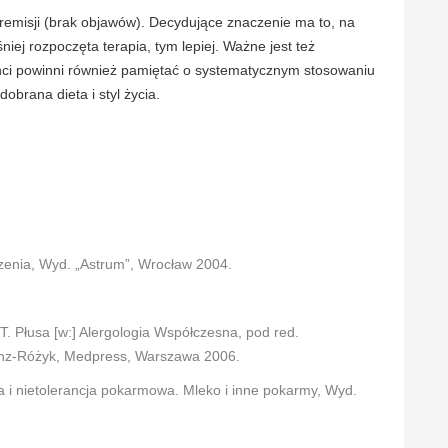
u remisji (brak objawów). Decydujące znaczenie ma to, na
iej rozpoczęta terapia, tym lepiej. Ważne jest też
enci powinni również pamiętać o systematycznym stosowaniu
obrana dieta i styl życia.
czenia, Wyd. „Astrum”, Wrocław 2004.
T. Płusa [w:] Alergologia Współczesna, pod red.
Jahnz-Różyk, Medpress, Warszawa 2006.
a i nietolerancja pokarmowa. Mleko i inne pokarmy, Wyd.