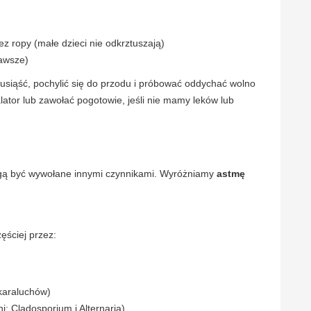
ez ropy (małe dzieci nie odkrztuszają)
zawsze)
usiąść, pochylić się do przodu i próbować oddychać wolno
lator lub zawołać pogotowie, jeśli nie mamy leków lub
gą być wywołane innymi czynnikami. Wyróżniamy
astmę
ęściej przez:
 karaluchów)
ni: Cladosporium i Alternaria)