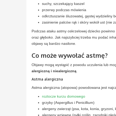
suchy, szczekający kaszel
przerwy podczas mówienia
odkrztuszanie śluzowatej, gęstej wydzieliny b
zasinienie palców rąk i skóry wokół ust (nie 
Podczas ataku astmy oskrzelowej dziecko powinno 
oraz głęboko. Jak najszybciej trzeba mu podać inha
objawy są bardzo nasilone.
Co może wywołać astmę?
Objawy mogą wystąpić z powodu uczulenia lub mo
alergiczną i niealergiczną
.
Astma alergiczna
Astma alergiczna (atopowa) powodowana jest najcz
roztocze kurzu domowego
grzyby (Aspergillus i Penicillium)
alergeny zwierząt (psa, kota, konia, gryzoni,
alergeny wziewne (pyłki roślin, zarodniki pleś