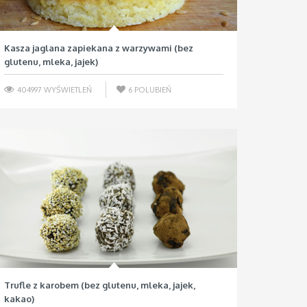
Kasza jaglana zapiekana z warzywami (bez
glutenu, mleka, jajek)
404997 WYŚWIETLEŃ
6
POLUBIEŃ
Trufle z karobem (bez glutenu, mleka, jajek,
kakao)