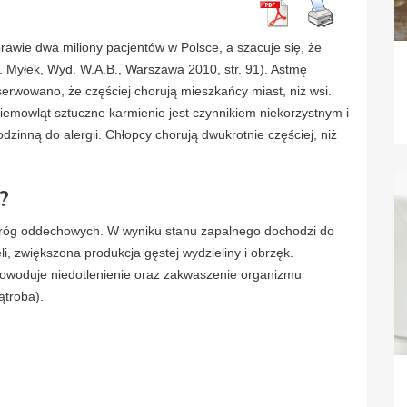
rawie dwa miliony pacjentów w Polsce, a szacuje się, że
. Myłek, Wyd. W.A.B., Warszawa 2010, str. 91). Astmę
bserwowano, że częściej chorują mieszkańcy miast, niż wsi.
iemowląt sztuczne karmienie jest czynnikiem niekorzystnym i
dzinną do alergii. Chłopcy chorują dwukrotnie częściej, niż
?
dróg oddechowych. W wyniku stanu zapalnego dochodzi do
li, zwiększona produkcja gęstej wydzieliny i obrzęk.
 powoduje niedotlenienie oraz zakwaszenie organizmu
ątroba).