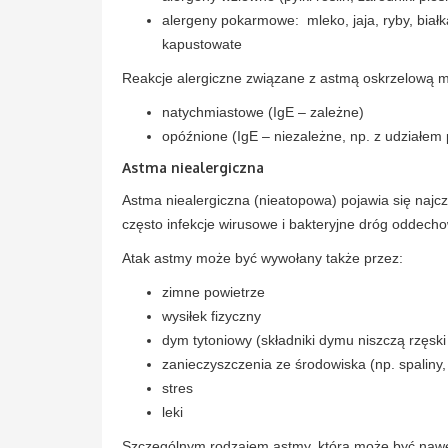
alergeny pokarmowe: mleko, jaja, ryby, białka
kapustowate
Reakcje alergiczne związane z astmą oskrzelową 
natychmiastowe (IgE – zależne)
opóźnione (IgE – niezależne, np. z udziałem 
Astma niealergiczna
Astma niealergiczna (nieatopowa) pojawia się najczęś
często infekcje wirusowe i bakteryjne dróg oddech
Atak astmy może być wywołany także przez:
zimne powietrze
wysiłek fizyczny
dym tytoniowy (składniki dymu niszczą rzęski 
zanieczyszczenia ze środowiska (np. spaliny,
stres
leki
Szczególnym rodzajem astmy, która może być nawet