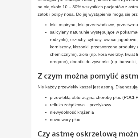
na nią około 10 – 30% wszystkich pacjentów z astmą
zatok i polipy nosa. Do jej wystąpienia mogą się prz
leki: aspiryna, leki przeciwbólowe, przeciwr
salicylany naturalnie występujące w pokarmac
rodzynki), orzechy, cytrusy, owoce jagodowe,
korniszony, kiszonki, przetworzone produkty 
chemicznymi), zioła (np. kora wierzby, kwiat li
oregano), dodatki do żywności (np. barwniki,
Z czym można pomylić ast
Nie każdy przewlekły kaszel jest astmą. Diagnozują
przewlekłą obturacyjną chorobę płuc (POChP
refluks żołądkowo – przełykowy
niewydolność krążenia
nowotwory płuc
Czy astmę oskrzelową możn