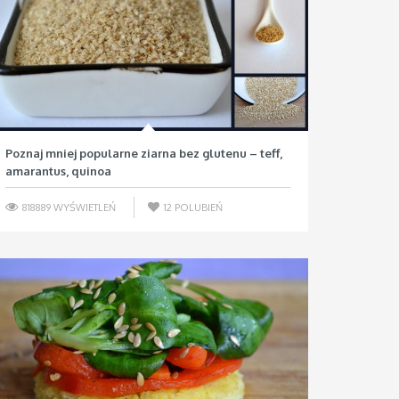
Poznaj mniej popularne ziarna bez glutenu – teff,
amarantus, quinoa
818889 WYŚWIETLEŃ
12
POLUBIEŃ