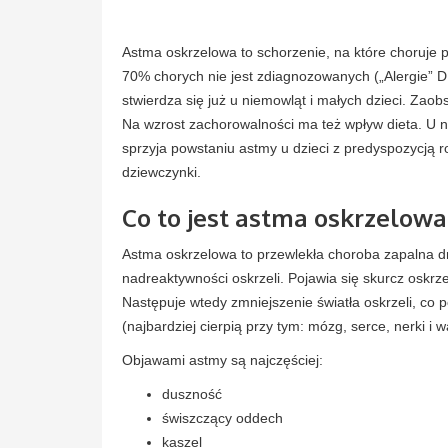
Astma oskrzelowa to schorzenie, na które choruje p
70% chorych nie jest zdiagnozowanych („Alergie” D
stwierdza się już u niemowląt i małych dzieci. Zao
Na wzrost zachorowalności ma też wpływ dieta. U n
sprzyja powstaniu astmy u dzieci z predyspozycją ro
dziewczynki.
Co to jest astma oskrzelowa
Astma oskrzelowa to przewlekła choroba zapalna 
nadreaktywności oskrzeli. Pojawia się skurcz oskrze
Następuje wtedy zmniejszenie światła oskrzeli, co
(najbardziej cierpią przy tym: mózg, serce, nerki i w
Objawami astmy są najczęściej:
duszność
świszczący oddech
kaszel