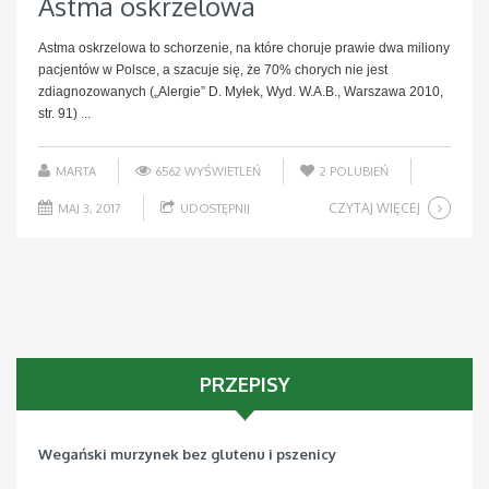
Astma oskrzelowa
Astma oskrzelowa to schorzenie, na które choruje prawie dwa miliony
pacjentów w Polsce, a szacuje się, że 70% chorych nie jest
zdiagnozowanych („Alergie” D. Myłek, Wyd. W.A.B., Warszawa 2010,
str. 91) ...
MARTA
6562 WYŚWIETLEŃ
2
POLUBIEŃ
CZYTAJ WIĘCEJ
MAJ 3, 2017
UDOSTĘPNIJ
PRZEPISY
Wegański murzynek bez glutenu i pszenicy