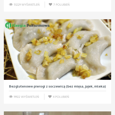
51229 WYŚWIETLEŃ
7
POLUBIEŃ
Bezglutenowe pierogi z soczewicą (bez mięsa, jajek, mleka)
19922 WYŚWIETLEŃ
4
POLUBIEŃ