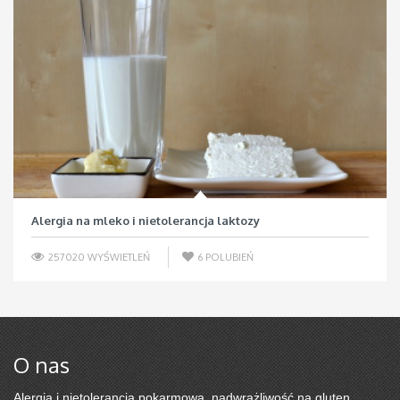
Alergia na mleko i nietolerancja laktozy
257020 WYŚWIETLEŃ
6
POLUBIEŃ
O nas
Alergia i nietolerancja pokarmowa, nadwrażliwość na gluten,