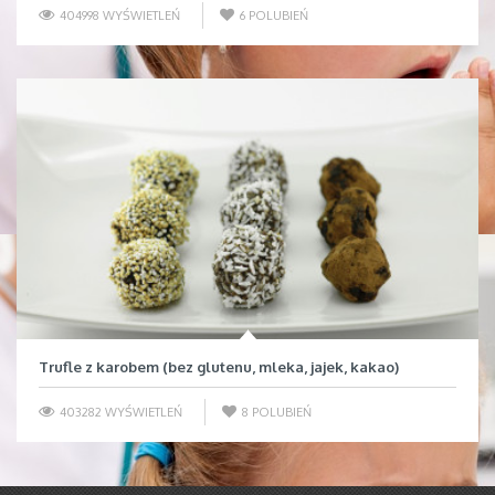
404998 WYŚWIETLEŃ
6
POLUBIEŃ
Trufle z karobem (bez glutenu, mleka, jajek, kakao)
403282 WYŚWIETLEŃ
8
POLUBIEŃ