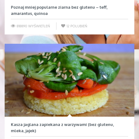
Poznaj mniej popularne ziarna bez glutenu – teff,
amarantus, quinoa
818890 WYŚWIETLEŃ
12
POLUBIEŃ
Kasza jaglana zapiekana z warzywami (bez glutenu,
mleka, jajek)