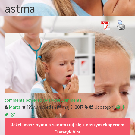
astma
comments powered by HyperComments
Marta
193 wyświetleń
maj 3, 2017
Udostępnij
Jeżeli masz pytania skontaktuj się z naszym ekspertem
Dietetyk Vita