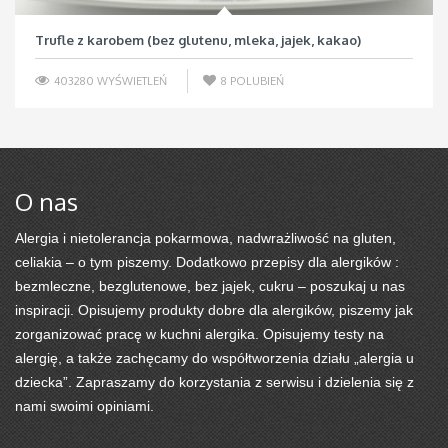
Trufle z karobem (bez glutenu, mleka, jajek, kakao)
403280 WYŚWIETLEŃ
8
POLUBIEŃ
O nas
Alergia i nietolerancja pokarmowa, nadwrażliwość na gluten,
celiakia – o tym piszemy. Dodatkowo przepisy dla alergików :
bezmleczne, bezglutenowe, bez jajek, cukru – poszukaj u nas
inspiracji. Opisujemy produkty dobre dla alergików, piszemy jak
zorganizować pracę w kuchni alergika. Opisujemy testy na
alergię, a także zachęcamy do współtworzenia działu „alergia u
dziecka”. Zapraszamy do korzystania z serwisu i dzielenia się z
nami swoimi opiniami.