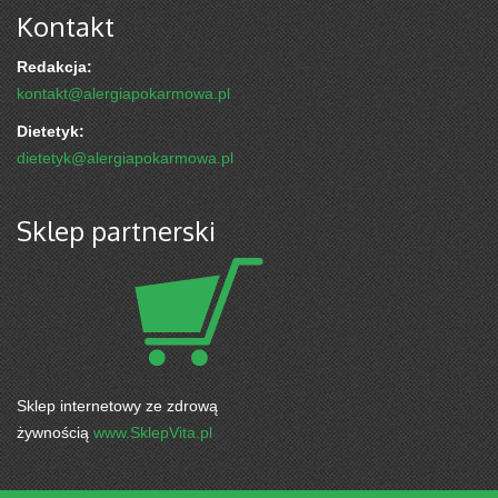
Kontakt
Redakcja:
kontakt@alergiapokarmowa.pl
Dietetyk:
dietetyk@alergiapokarmowa.pl
Sklep partnerski
Sklep internetowy ze zdrową
żywnością
www.SklepVita.pl