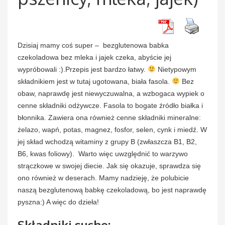
Dzisiaj mamy coś super – bezglutenowa babka
czekoladowa bez mleka i jajek czeka, abyście jej
wypróbowali :).Przepis jest bardzo łatwy.
Nietypowym
składnikiem jest w tutaj ugotowana, biała fasola.
Bez
obaw, naprawdę jest niewyczuwalna, a wzbogaca wypiek o
cenne składniki odżywcze. Fasola to bogate źródło białka i
błonnika. Zawiera ona również cenne składniki mineralne:
żelazo, wapń, potas, magnez, fosfor, selen, cynk i miedź. W
jej skład wchodzą witaminy z grupy B (zwłaszcza B1, B2,
B6, kwas foliowy). Warto więc uwzględnić to warzywo
strączkowe w swojej diecie. Jak się okazuje, sprawdza się
ono również w deserach. Mamy nadzieję, że polubicie
naszą bezglutenową babkę czekoladową, bo jest naprawdę
pyszna:) A więc do dzieła!
Składniki suche: