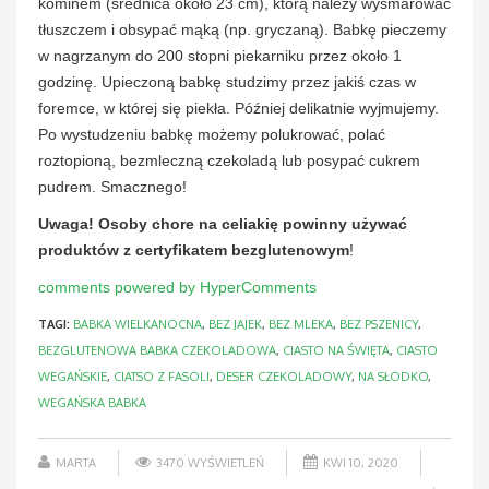
kominem (średnica około 23 cm), którą należy wysmarować
tłuszczem i obsypać mąką (np. gryczaną). Babkę pieczemy
w nagrzanym do 200 stopni piekarniku przez około 1
godzinę. Upieczoną babkę studzimy przez jakiś czas w
foremce, w której się piekła. Później delikatnie wyjmujemy.
Po wystudzeniu babkę możemy polukrować, polać
roztopioną, bezmleczną czekoladą lub posypać cukrem
pudrem. Smacznego!
Uwaga! Osoby chore na celiakię powinny używać
produktów z certyfikatem bezglutenowym
!
comments powered by HyperComments
TAGI:
BABKA WIELKANOCNA
,
BEZ JAJEK
,
BEZ MLEKA
,
BEZ PSZENICY
,
BEZGLUTENOWA BABKA CZEKOLADOWA
,
CIASTO NA ŚWIĘTA
,
CIASTO
WEGAŃSKIE
,
CIATSO Z FASOLI
,
DESER CZEKOLADOWY
,
NA SŁODKO
,
WEGAŃSKA BABKA
MARTA
3470 WYŚWIETLEŃ
KWI 10, 2020