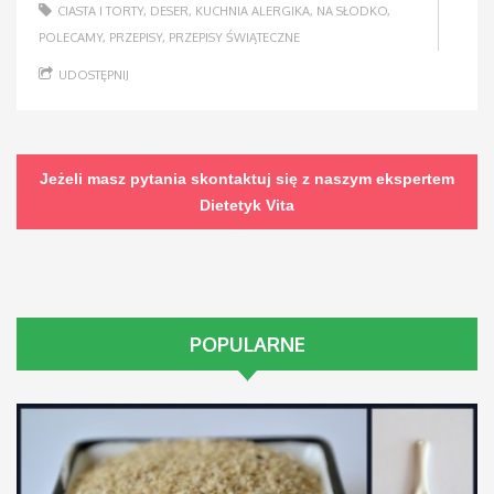
CIASTA I TORTY
,
DESER
,
KUCHNIA ALERGIKA
,
NA SŁODKO
,
POLECAMY
,
PRZEPISY
,
PRZEPISY ŚWIĄTECZNE
UDOSTĘPNIJ
Jeżeli masz pytania skontaktuj się z naszym ekspertem
Dietetyk Vita
POPULARNE