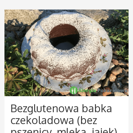
Bezglutenowa babka
czekoladowa (bez
pszenicy, mleka, jajek)