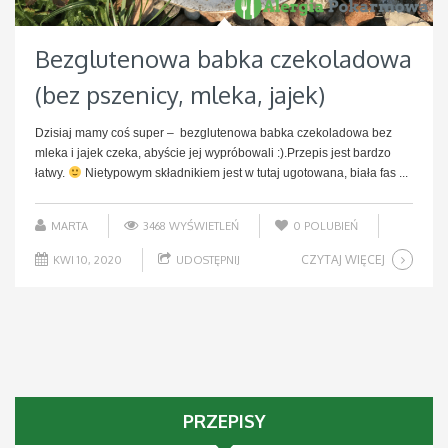
Bezglutenowa babka czekoladowa
(bez pszenicy, mleka, jajek)
Dzisiaj mamy coś super – bezglutenowa babka czekoladowa bez
mleka i jajek czeka, abyście jej wypróbowali :).Przepis jest bardzo
łatwy.
Nietypowym składnikiem jest w tutaj ugotowana, biała fas ...
MARTA
3468 WYŚWIETLEŃ
0
POLUBIEŃ
CZYTAJ WIĘCEJ
KWI 10, 2020
UDOSTĘPNIJ
PRZEPISY