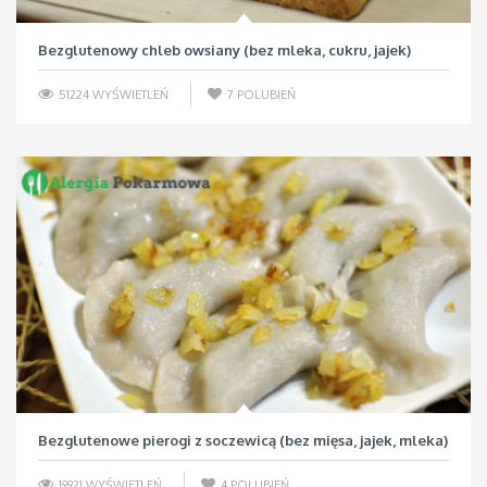
Bezglutenowy chleb owsiany (bez mleka, cukru, jajek)
51224 WYŚWIETLEŃ
7
POLUBIEŃ
Bezglutenowe pierogi z soczewicą (bez mięsa, jajek, mleka)
19921 WYŚWIETLEŃ
4
POLUBIEŃ