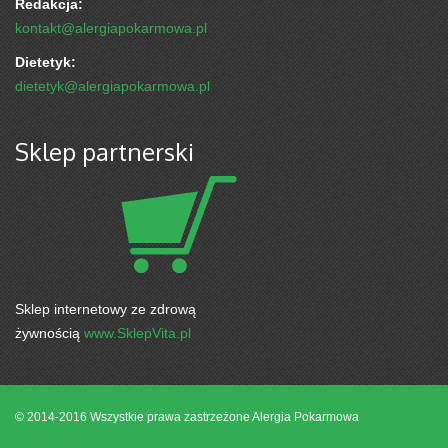
Redakcja:
kontakt@alergiapokarmowa.pl
Dietetyk:
dietetyk@alergiapokarmowa.pl
Sklep partnerski
Sklep internetowy ze zdrową
żywnością
www.SklepVita.pl
© 2014-2016 Wszystkie prawa zastrzeżone
Alergia Pokarmowa