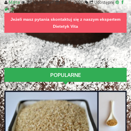
Marta
188 wyświetleń
kwi 10, 2020
Udostępnij
Jeżeli masz pytania skontaktuj się z naszym ekspertem
Dietetyk Vita
POPULARNE