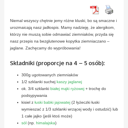
Niemal wszyscy chętnie jemy różne kluski, bo są smaczne i
urozmaicają nasz jadłospis. Mamy nadzieję, że alergikom,
którzy nie muszą sobie odmawiać ziemniaków, przyda się
nasz przepis na bezglutenowe kopytka ziemniaczano –
jaglane. Zachęcamy do wypróbowania!
Składniki (proporcje na 4 – 5 osób):
300g ugotowanych ziemniaków
1/2 szklanki suchej
kaszy jaglanej
ok. 3/4 szklanki
białej mąki ryżowej
+ trochę do
podsypywania
kisiel z
łuski babki jajowatej
(2 łyżeczki łuski
wymieszać z 1/3 szklanki wrzącej wody i ostudzić) lub
1 całe jajko (jeśli ktoś może)
sól
(np.
himalajska
)