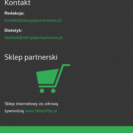
Kontakt
Redakcja:
kontakt@alergiapokarmowa.pl
Dietetyk:
dietetyk@alergiapokarmowa.pl
Sklep partnerski
Sklep internetowy ze zdrową
żywnością
www.SklepVita.pl