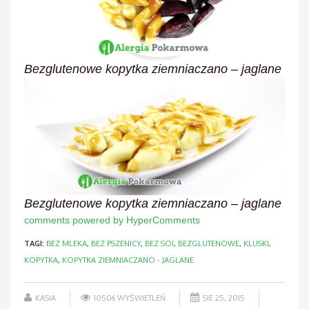
Bezglutenowe kopytka ziemniaczano – jaglane
Bezglutenowe kopytka ziemniaczano – jaglane
comments powered by HyperComments
TAGI:
BEZ MLEKA
,
BEZ PSZENICY
,
BEZ SOI
,
BEZGLUTENOWE
,
KLUSKI
,
KOPYTKA
,
KOPYTKA ZIEMNIACZANO - JAGLANE
KASIA
10506 WYŚWIETLEŃ
SIE 25, 2015