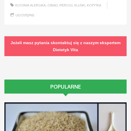
KUCHNIA ALERGIKA
,
OBIAD
,
PIEROGI, KLUSKI, KOPYTKA
UDOSTĘPNIJ
Jeżeli masz pytania skontaktuj się z naszym ekspertem
Dietetyk Vita
POPULARNE