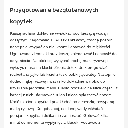
Przygotowanie bezglutenowych
kopytek:
Kaszę jaglaną dokładnie wypłukać pod bieżącą wodą i
odsączyć. Zagotować 1 1/4 szklanki wody, trochę posolić,
następnie wsypać do niej kaszę i gotować do miękkości.
Ugotowane ziemniaki oraz kaszę zblendować i odstawić do
ostygnięcia. Na stolnicę wysypać trochę mąki ryżowej i
wyłożyć masę na kluski. Zrobić dołek, do którego wlać
rozbełtane jajko lub kisiel z łuski babki jajowatej. Następnie
dodać mąkę ryżową i wszystko dokładnie wyrobić do
uzyskania jednolitej masy. Ciasto podzielić na kilka części, z
każdej z nich uformować rulon i nieco spłaszczyć nożem.
Kroić ukośne kopytka i przekładać na deseczkę posypaną
mąką ryżową. Do gotującej, osolonej wody wkładać
porcjami kopytka i delikatnie zamieszać. Gotować kilka
minut od momentu wypłynięcia klusek. Podawać z