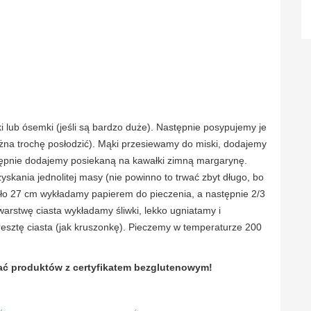
i lub ósemki (jeśli są bardzo duże). Następnie posypujemy je
na trochę posłodzić). Mąki przesiewamy do miski, dodajemy
stępnie dodajemy posiekaną na kawałki zimną margarynę.
skania jednolitej masy (nie powinno to trwać zbyt długo, bo
oło 27 cm wykładamy papierem do pieczenia, a następnie 2/3
arstwę ciasta wykładamy śliwki, lekko ugniatamy i
esztę ciasta (jak kruszonkę). Pieczemy w temperaturze 200
ać produktów z certyfikatem bezglutenowym!