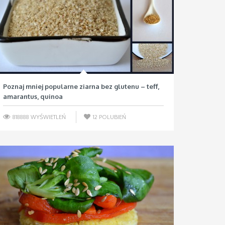
Poznaj mniej popularne ziarna bez glutenu – teff,
amarantus, quinoa
818888 WYŚWIETLEŃ
12
POLUBIEŃ