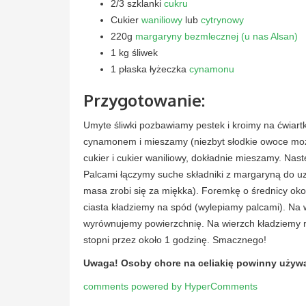
2/3 szklanki
cukru
Cukier
waniliowy
lub
cytrynowy
220g
margaryny bezmlecznej (u nas Alsan)
1 kg śliwek
1 płaska łyżeczka
cynamonu
Przygotowanie:
Umyte śliwki pozbawiamy pestek i kroimy na ćwiartk
cynamonem i mieszamy (niezbyt słodkie owoce moż
cukier i cukier waniliowy, dokładnie mieszamy. Na
Palcami łączymy suche składniki z margaryną do uzy
masa zrobi się za miękka). Foremkę o średnicy ok
ciasta kładziemy na spód (wylepiamy palcami). Na w
wyrównujemy powierzchnię. Na wierzch kładziemy r
stopni przez około 1 godzinę. Smacznego!
Uwaga! Osoby chore na celiakię powinny używ
comments powered by HyperComments