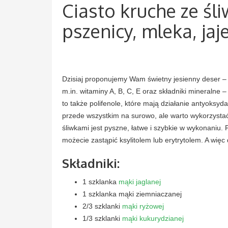
Ciasto kruche ze śl
pszenicy, mleka, jaj
Dzisiaj proponujemy Wam świetny jesienny deser –
m.in. witaminy A, B, C, E oraz składniki mineralne 
to także polifenole, które mają działanie antyoksydac
przede wszystkim na surowo, ale warto wykorzystać 
śliwkami jest pyszne, łatwe i szybkie w wykonaniu. 
możecie zastąpić ksylitolem lub erytrytolem. A więc 
Składniki:
1 szklanka
mąki jaglanej
1 szklanka mąki ziemniaczanej
2/3 szklanki
mąki ryżowej
1/3 szklanki
mąki kukurydzianej