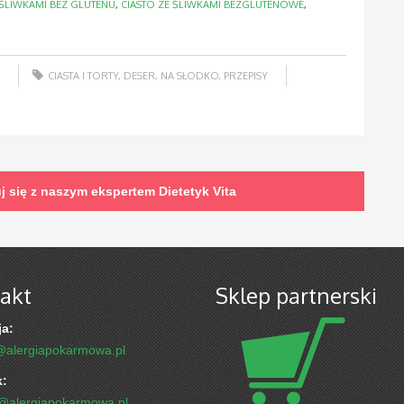
 ŚLIWKAMI BEZ GLUTENU
,
CIASTO ZE ŚLIWKAMI BEZGLUTENOWE
,
CIASTA I TORTY
,
DESER
,
NA SŁODKO
,
PRZEPISY
uj się z naszym ekspertem
Dietetyk Vita
akt
Sklep partnerski
a:
@alergiapokarmowa.pl
k:
k@alergiapokarmowa.pl