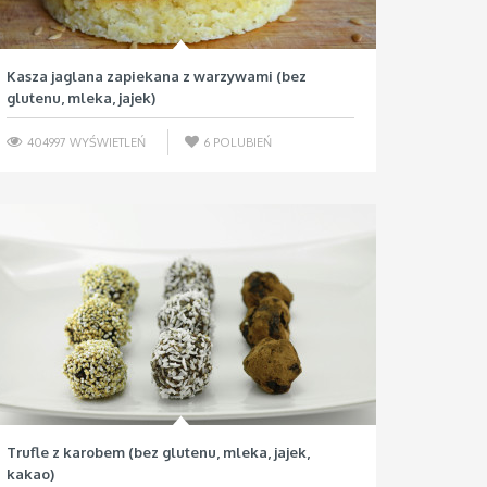
Kasza jaglana zapiekana z warzywami (bez
glutenu, mleka, jajek)
404997 WYŚWIETLEŃ
6
POLUBIEŃ
Trufle z karobem (bez glutenu, mleka, jajek,
kakao)