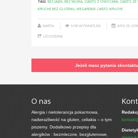
TAGI:
BEZ JAJEK
,
BEZ MLEKA
,
CIASTO Z OWOCAMI
,
CIASTO ZE
KRUCHE BEZ GLUTENU
,
WEGAŃSKIE CIASTO KRUCHE
MARTA
5769 WYŚWIETLEŃ
WRZ 29, 2019
UDOSTĘPNIJ
Jeżeli masz pytania skontakt
O nas
Kont
Alergia i nietolerancja pokarmowa,
Redakcj
nadwrażliwość na gluten, celiakia – o tym
kontakt
piszemy. Dodatkowo przepisy dla
Dietety
alergików : bezmleczne, bezglutenowe,
dietety