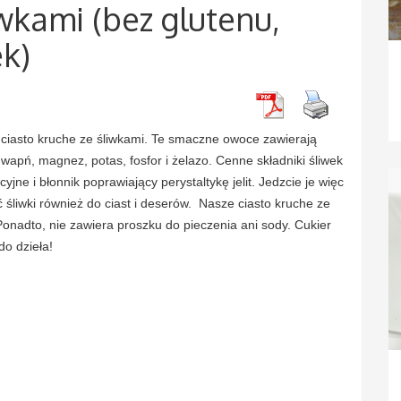
iwkami (bez glutenu,
ek)
 ciasto kruche ze śliwkami. Te smaczne owoce zawierają
– wapń, magnez, potas, fosfor i żelazo. Cenne składniki śliwek
yjne i błonnik poprawiający perystaltykę jelit. Jedzcie je więc
śliwki również do ciast i deserów. Nasze ciasto kruche ze
Ponadto, nie zawiera proszku do pieczenia ani sody. Cukier
do dzieła!