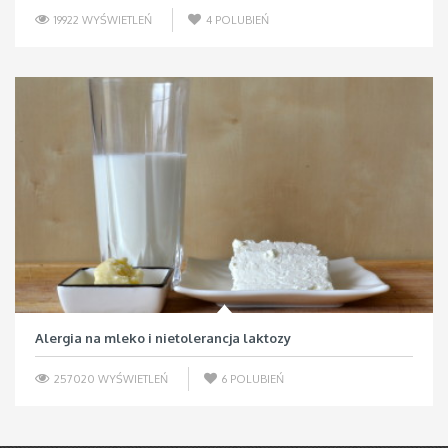
19922 WYŚWIETLEŃ
4
POLUBIEŃ
Alergia na mleko i nietolerancja laktozy
257020 WYŚWIETLEŃ
6
POLUBIEŃ