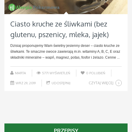
Ciasto kruche ze śliwkami (bez
glutenu, pszenicy, mleka, jajek)
Dzisiaj proponujemy Wam świetny jesienny deser – ciasto kruche ze
śliwkami. Te smaczne owoce zawierają m.in. witaminy A, B, C, E oraz
składniki mineralne – wapń, magnez, potas, fosfor i żelazo. Cenne ...
MARTA
5771 WYŚWIETLEŃ
0
POLUBIEŃ
CZYTAJ WIĘCEJ
WRZ 29, 2019
UDOSTĘPNIJ
PRZEPISY