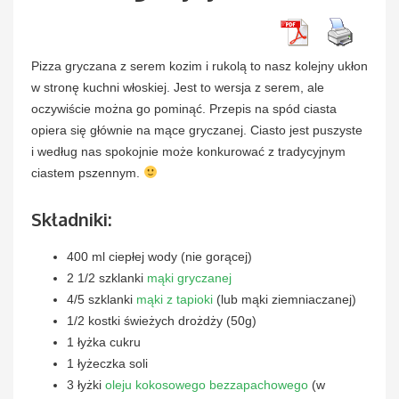
Pizza gryczana z serem kozim i rukolą to nasz kolejny ukłon
w stronę kuchni włoskiej. Jest to wersja z serem, ale
oczywiście można go pominąć. Przepis na spód ciasta
opiera się głównie na mące gryczanej. Ciasto jest puszyste
i według nas spokojnie może konkurować z tradycyjnym
ciastem pszennym.
Składniki:
400 ml ciepłej wody (nie gorącej)
2 1/2 szklanki
mąki gryczanej
4/5 szklanki
mąki z tapioki
(lub mąki ziemniaczanej)
1/2 kostki świeżych drożdży (50g)
1 łyżka cukru
1 łyżeczka soli
3 łyżki
oleju kokosowego bezzapachowego
(w