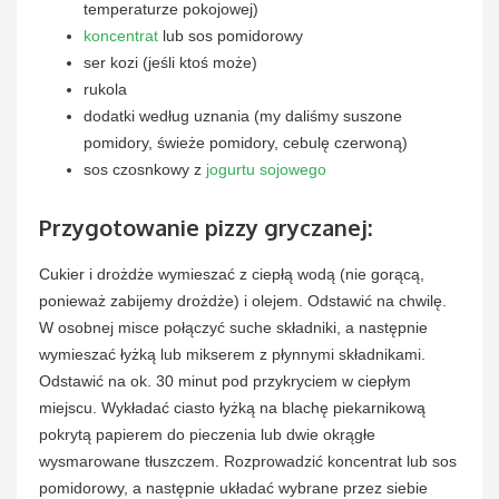
temperaturze pokojowej)
koncentrat
lub sos pomidorowy
ser kozi (jeśli ktoś może)
rukola
dodatki według uznania (my daliśmy suszone
pomidory, świeże pomidory, cebulę czerwoną)
sos czosnkowy z
jogurtu sojowego
Przygotowanie pizzy gryczanej:
Cukier i drożdże wymieszać z ciepłą wodą (nie gorącą,
ponieważ zabijemy drożdże) i olejem. Odstawić na chwilę.
W osobnej misce połączyć suche składniki, a następnie
wymieszać łyżką lub mikserem z płynnymi składnikami.
Odstawić na ok. 30 minut pod przykryciem w ciepłym
miejscu. Wykładać ciasto łyżką na blachę piekarnikową
pokrytą papierem do pieczenia lub dwie okrągłe
wysmarowane tłuszczem. Rozprowadzić koncentrat lub sos
pomidorowy, a następnie układać wybrane przez siebie