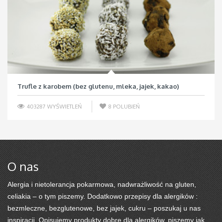
Trufle z karobem (bez glutenu, mleka, jajek, kakao)
403287 WYŚWIETLEŃ
8
POLUBIEŃ
O nas
Alergia i nietolerancja pokarmowa, nadwrażliwość na gluten,
celiakia – o tym piszemy. Dodatkowo przepisy dla alergików :
bezmleczne, bezglutenowe, bez jajek, cukru – poszukaj u nas
inspiracji. Opisujemy produkty dobre dla alergików, piszemy jak