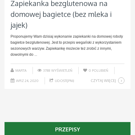
Zapiekanka bezglutenowa na
domowej bagietce (bez mleka i
jajek)
Proponujemy Wam dzisiaj wykonanie zapiekanki na domowej roboty
bagietce bezglutenowej. Jest to przepis wegański z wykorzystaniem
sezonowych warzyw. Zapiekankę możecie też zrobić z innymi,
dowolnymi do ...
MARTA
3788 WYŚWIETLEŃ
0
POLUBIEŃ
CZYTAJ WIĘCEJ
WRZ 24, 2020
UDOSTĘPNIJ
PRZEPISY