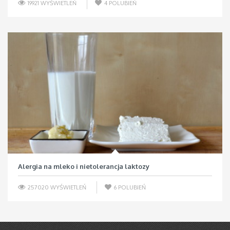
19921 WYŚWIETLEŃ
4
POLUBIEŃ
Alergia na mleko i nietolerancja laktozy
257020 WYŚWIETLEŃ
6
POLUBIEŃ