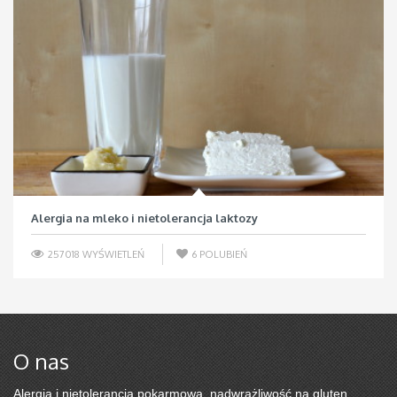
Alergia na mleko i nietolerancja laktozy
257018 WYŚWIETLEŃ
6
POLUBIEŃ
O nas
Alergia i nietolerancja pokarmowa, nadwrażliwość na gluten,