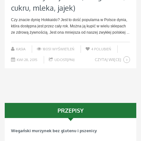
cukru, mleka, jajek)
Czy znacie dynię Hokkaido? Jest to dość popularna w Polsce dynia,
która dostępna jest przez cały rok. Można ją kupić w wielu sklepach
ze zdrową żywnością. Jest ona mniejsza od naszej zwykłej polskiej ...
KASIA
18051 WYŚWIETLEŃ
4
POLUBIEŃ
CZYTAJ WIĘCEJ
KWI 28, 2015
UDOSTĘPNIJ
PRZEPISY
Wegański murzynek bez glutenu i pszenicy