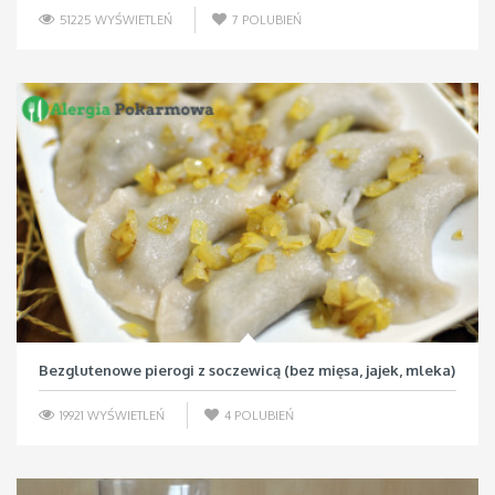
51225 WYŚWIETLEŃ
7
POLUBIEŃ
Bezglutenowe pierogi z soczewicą (bez mięsa, jajek, mleka)
19921 WYŚWIETLEŃ
4
POLUBIEŃ